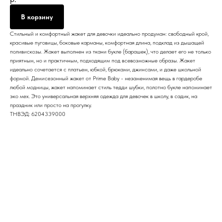
В корзину
Стильный и комфортный жакет для девочки идеально продуман: свободный крой,
красивые пуговицы, боковые карманы, комфортная длина, подклад из дышащей
поливискозы. Жакет выполнен из ткани букле (барашек), что делает его не только
приятным, но и практичным, подходящим под всевозможные образы. Жакет
идеально сочетается с платьем, юбкой, брюками, джинсами, и даже школьной
формой. Демисезонный жакет от Prime Baby - незаменимая вещь в гардеробе
любой модницы, жакет напоминает стиль тедди шубки, полотно букле напоминает
эко мех. Это универсальная верхняя одежда для девочек в школу, в садик, на
праздник или просто на прогулку.
ТНВЭД: 6204339000