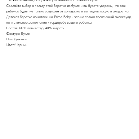
той же коллекции, создавая гармоничный и стильный образ.
Сделайте выбор в пользу этой беретки из букле и вы будете уверены, что ваш
ребенок будет не только защищен от холода, но и выглядеть модно и аккуратно.
Детская беретка из коллекции Prime Baby - это не только практичный аксессуар,
но и стильное дополнение к гардеробу вашего ребенка.
Состав: 60% полиэстер, 40% шерсть
Фактура: Букле
Пол: Девочки
Цвет: Чёрный