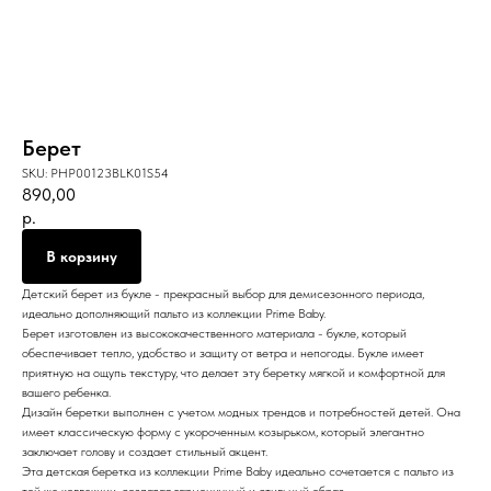
Берет
SKU:
PHP00123BLK01S54
890,00
р.
В корзину
Детский берет из букле - прекрасный выбор для демисезонного периода,
идеально дополняющий пальто из коллекции Prime Baby.
Берет изготовлен из высококачественного материала - букле, который
обеспечивает тепло, удобство и защиту от ветра и непогоды. Букле имеет
приятную на ощупь текстуру, что делает эту беретку мягкой и комфортной для
вашего ребенка.
Дизайн беретки выполнен с учетом модных трендов и потребностей детей. Она
имеет классическую форму с укороченным козырьком, который элегантно
заключает голову и создает стильный акцент.
Эта детская беретка из коллекции Prime Baby идеально сочетается с пальто из