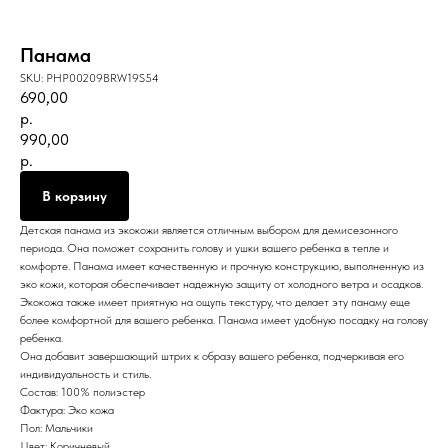
Панама
SKU:
PHP00209BRW19S54
690,00
р.
990,00
р.
В корзину
Детская панама из экокожи является отличным выбором для демисезонного
периода. Она поможет сохранить голову и ушки вашего ребенка в тепле и
комфорте. Панама имеет качественную и прочную конструкцию, выполненную из
эко кожи, которая обеспечивает надежную защиту от холодного ветра и осадков.
Экокожа также имеет приятную на ощупь текстуру, что делает эту панаму еще
более комфортной для вашего ребенка. Панама имеет удобную посадку на голову
ребенка.
Она добавит завершающий штрих к образу вашего ребенка, подчеркивая его
индивидуальность и стиль.
Состав: 100% полиэстер
Фактура: Эко кожа
Пол: Мальчики
Цвет: Коричневый