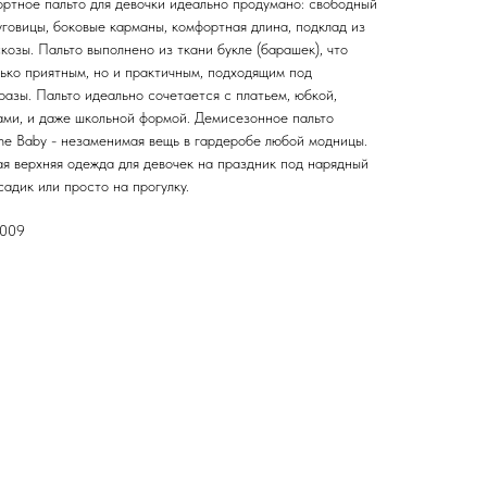
ртное пальто для девочки идеально продумано: свободный
уговицы, боковые карманы, комфортная длина, подклад из
озы. Пальто выполнено из ткани букле (барашек), что
лько приятным, но и практичным, подходящим под
азы. Пальто идеально сочетается с платьем, юбкой,
ами, и даже школьной формой. Демисезонное пальто
me Baby - незаменимая вещь в гардеробе любой модницы.
я верхняя одежда для девочек на праздник под нарядный
 садик или просто на прогулку.
0009