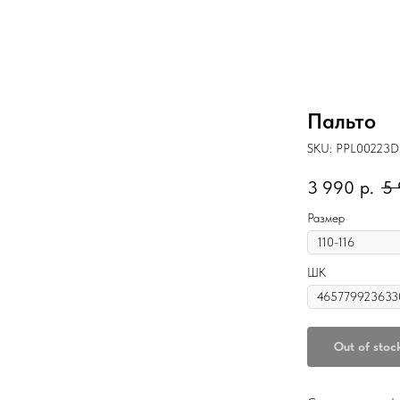
Пальто
SKU:
PPL00223D
3 990
р.
5
Размер
ШК
Out of stoc