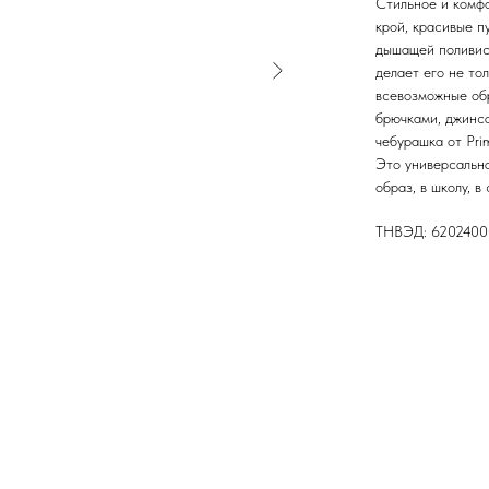
Стильное и комфо
крой, красивые п
дышащей поливиск
делает его не то
всевозможные обр
брючками, джинс
чебурашка от Pri
Это универсальна
образ, в школу, в
ТНВЭД: 620240